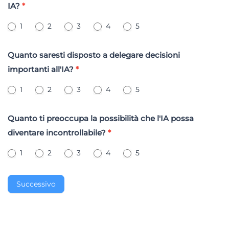
IA?
*
1
2
3
4
5
Quanto saresti disposto a delegare decisioni
importanti all'IA?
*
1
2
3
4
5
Quanto ti preoccupa la possibilità che l'IA possa
diventare incontrollabile?
*
1
2
3
4
5
Successivo