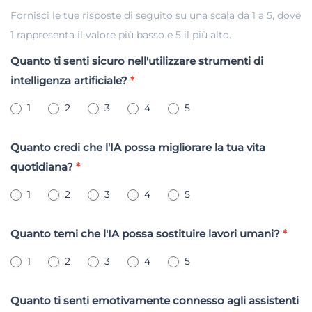
Fornisci le tue risposte di seguito su una scala da 1 a 5, dove
1 rappresenta il valore più basso e 5 il più alto.
Quanto ti senti sicuro nell'utilizzare strumenti di
intelligenza artificiale?
*
1
2
3
4
5
Quanto credi che l'IA possa migliorare la tua vita
quotidiana?
*
1
2
3
4
5
Quanto temi che l'IA possa sostituire lavori umani?
*
1
2
3
4
5
Quanto ti senti emotivamente connesso agli assistenti