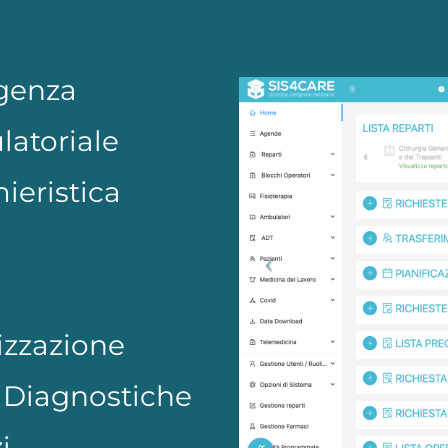
egenza
latoriale
mieristica
izzazione
 Diagnostiche
i